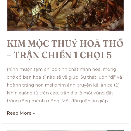
KIM MỘC THUỶ HOẢ THỔ
– TRẬN CHIẾN 1 CHỌI 5
(hình mượn tạm chỉ có tính chất minh hoạ, mong
chờ có bạn hoạ sĩ nào sẽ vẽ giúp. Sự thật luôn “dị” và
hoành tráng hơn mọi phim ảnh, truyện kể lẫn ca từ)
Nhìn xuống từ trên cao, trận địa là một vùng đất
trống rộng mênh mông. Một đội quân áo giáp …
Read More »