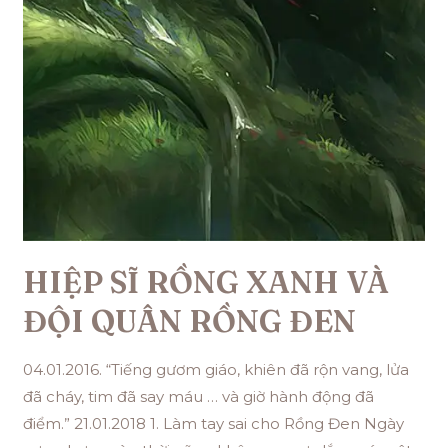
HIỆP SĨ RỒNG XANH VÀ
ĐỘI QUÂN RỒNG ĐEN
04.01.2016. “Tiếng gươm giáo, khiên đã rộn vang, lửa
đã cháy, tim đã say máu … và giờ hành động đã
điểm.” 21.01.2018 1. Làm tay sai cho Rồng Đen Ngày