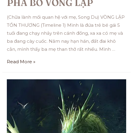
PHÁ BỎ VÒNG LẶP
(Chữa lành mối quan hệ với mẹ, Song Du) VÒNG LẶP
TỔN THƯƠNG (Timeline 1) Mình là đứa trẻ bé gái 5
tuổi đang chạy nhảy trên cánh đồng, xa xa có mẹ và
ba đang cày cuốc. Năm nay hạn hán, đất đai khô
cằn, mình thấy ba mẹ than thở rất nhiều. Mình …
Read More »