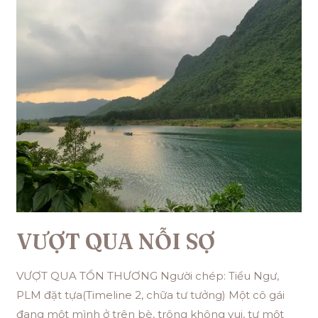
VƯỢT QUA NỖI SỢ
VƯỢT QUA TỔN THƯƠNG Người chép: Tiểu Ngư,
PLM đặt tựa(Timeline 2, chữa tư tưởng) Một cô gái
đang một mình ở trên bè, trông không vui, tự một