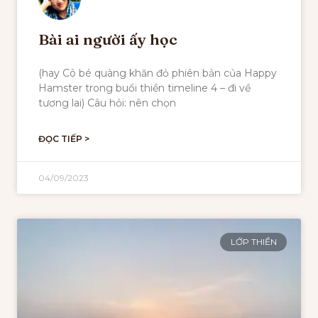
Bài ai người ấy học
(hay Cô bé quàng khăn đỏ phiên bản của Happy
Hamster trong buổi thiền timeline 4 – đi về
tương lai) Câu hỏi: nên chọn
ĐỌC TIẾP >
04/09/2023
LỚP THIỀN