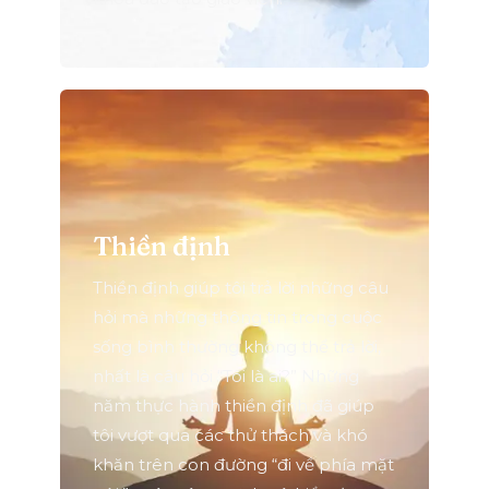
Thiền định
Thiền định giúp tôi trả lời những câu
hỏi mà những thông tin trong cuộc
sống bình thường không thể trả lời,
nhất là câu hỏi “Tôi là ai?” Những
năm thực hành thiền định đã giúp
tôi vượt qua các thử thách và khó
khăn trên con đường “đi về phía mặt