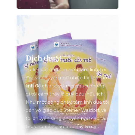
Dịch thuật
Từ khi bắt đầu tìm hiểu tâm linh, tôi
đọc và chuyển ngữ nhiều tài liệu tâm
linh để chia sẻ với mọi người những
gì tôi cảm thấy là quý báu, hữu ích.
Như một dòng chảy, tâm linh đưa tôi
đến với giáo dục Steiner Waldorf, và
tôi chuyển sang chuyển ngữ các tài
liệu cho nền giáo dục này và các
khóa đào tạo giáo viên.