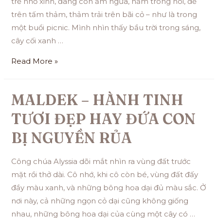
trẻ nhỏ xinh, đang còn ẵm ngửa, nằm trong nôi, để
trên tấm thảm, thảm trải trên bãi cỏ – như là trong
một buổi picnic. Mình nhìn thấy bầu trời trong sáng,
cây cối xanh …
Read More »
MALDEK – HÀNH TINH
TƯƠI ĐẸP HAY ĐỨA CON
BỊ NGUYỀN RỦA
Công chúa Alyssia dõi mắt nhìn ra vùng đất trước
mặt rồi thở dài. Cô nhớ, khi cô còn bé, vùng đất đấy
đầy màu xanh, và những bông hoa dại đủ màu sắc. Ở
nơi này, cả những ngọn cỏ dại cũng không giống
nhau, những bông hoa dại của cùng một cây có …