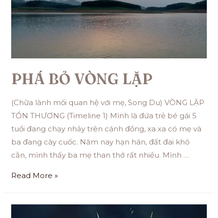
PHÁ BỎ VÒNG LẶP
(Chữa lành mối quan hệ với mẹ, Song Du) VÒNG LẶP
TỔN THƯƠNG (Timeline 1) Mình là đứa trẻ bé gái 5
tuổi đang chạy nhảy trên cánh đồng, xa xa có mẹ và
ba đang cày cuốc. Năm nay hạn hán, đất đai khô
cằn, mình thấy ba mẹ than thở rất nhiều. Mình …
Read More »