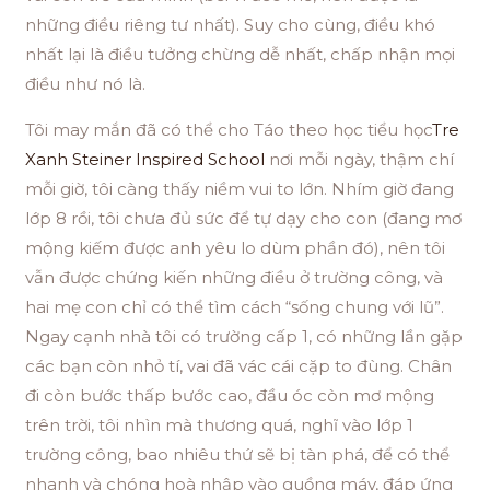
những điều riêng tư nhất). Suy cho cùng, điều khó
nhất lại là điều tưởng chừng dễ nhất, chấp nhận mọi
điều như nó là.
Tôi may mắn đã có thể cho Táo theo học tiểu học
Tre
Xanh Steiner Inspired School
nơi mỗi ngày, thậm chí
mỗi giờ, tôi càng thấy niềm vui to lớn. Nhím giờ đang
lớp 8 rồi, tôi chưa đủ sức để tự dạy cho con (đang mơ
mộng kiếm được anh yêu lo dùm phần đó), nên tôi
vẫn được chứng kiến những điều ở trường công, và
hai mẹ con chỉ có thể tìm cách “sống chung với lũ”.
Ngay cạnh nhà tôi có trường cấp 1, có những lần gặp
các bạn còn nhỏ tí, vai đã vác cái cặp to đùng. Chân
đi còn bước thấp bước cao, đầu óc còn mơ mộng
trên trời, tôi nhìn mà thương quá, nghĩ vào lớp 1
trường công, bao nhiêu thứ sẽ bị tàn phá, để có thể
nhanh và chóng hoà nhập vào guồng máy, đáp ứng