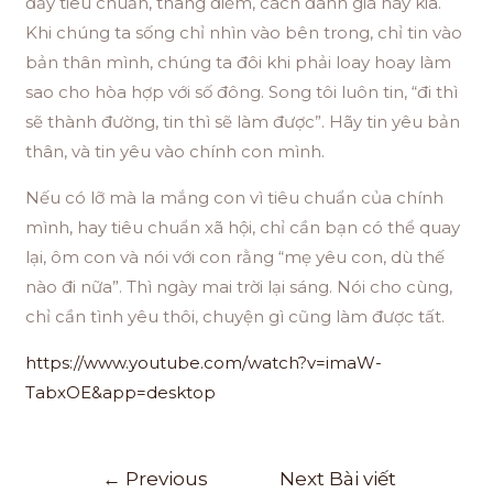
đầy tiêu chuẩn, thang điểm, cách đánh giá này kia.
Khi chúng ta sống chỉ nhìn vào bên trong, chỉ tin vào
bản thân mình, chúng ta đôi khi phải loay hoay làm
sao cho hòa hợp với số đông. Song tôi luôn tin, “đi thì
sẽ thành đường, tin thì sẽ làm được”. Hãy tin yêu bản
thân, và tin yêu vào chính con mình.
Nếu có lỡ mà la mắng con vì tiêu chuẩn của chính
mình, hay tiêu chuẩn xã hội, chỉ cần bạn có thể quay
lại, ôm con và nói với con rằng “mẹ yêu con, dù thế
nào đi nữa”. Thì ngày mai trời lại sáng. Nói cho cùng,
chỉ cần tình yêu thôi, chuyện gì cũng làm được tất.
https://www.youtube.com/watch?v=imaW-
TabxOE&app=desktop
←
Previous
Next Bài viết