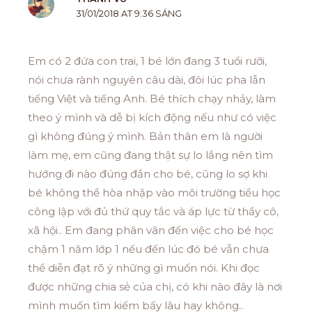
31/01/2018 AT 9:36 SÁNG
Em có 2 đứa con trai, 1 bé lớn đang 3 tuổi rưỡi,
nói chưa rành nguyên câu dài, đôi lúc pha lẫn
tiếng Việt và tiếng Anh. Bé thích chạy nhảy, làm
theo ý mình và dễ bị kích động nếu như có việc
gì không đúng ý mình. Bản thân em là người
làm mẹ, em cũng đang thật sự lo lắng nên tìm
hướng đi nào đúng đắn cho bé, cũng lo sợ khi
bé không thể hòa nhập vào môi trường tiểu học
công lập với đủ thứ quy tắc và áp lực từ thầy cô,
xã hội.. Em đang phân vân đến việc cho bé học
chậm 1 năm lớp 1 nếu đến lúc đó bé vẫn chưa
thể diễn đạt rõ ý những gì muốn nói. Khi đọc
được những chia sẻ của chị, có khi nào đây là nơi
mình muốn tìm kiếm bấy lâu hay không..