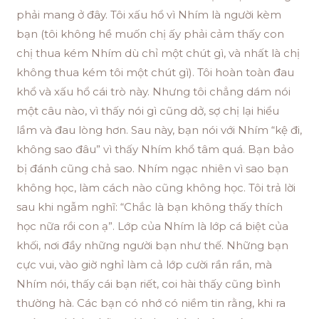
phải mang ở đây. Tôi xấu hổ vì Nhím là người kèm
bạn (tôi không hề muốn chị ấy phải cảm thấy con
chị thua kém Nhím dù chỉ một chút gì, và nhất là chị
không thua kém tôi một chút gì). Tôi hoàn toàn đau
khổ và xấu hổ cái trò này. Nhưng tôi chẳng dám nói
một câu nào, vì thấy nói gì cũng dở, sợ chị lại hiểu
lầm và đau lòng hơn. Sau này, bạn nói với Nhím “kệ đi,
không sao đâu” vì thấy Nhím khổ tâm quá. Bạn bảo
bị đánh cũng chả sao. Nhím ngạc nhiên vì sao bạn
không học, làm cách nào cũng không học. Tôi trả lời
sau khi ngẫm nghĩ: “Chắc là bạn không thấy thích
học nữa rồi con ạ”. Lớp của Nhím là lớp cá biệt của
khối, nơi đầy những người bạn như thế. Những bạn
cực vui, vào giờ nghỉ làm cả lớp cười rần rần, mà
Nhím nói, thấy cái bạn riết, coi hài thấy cũng bình
thường hà. Các bạn có nhớ có niềm tin rằng, khi ra