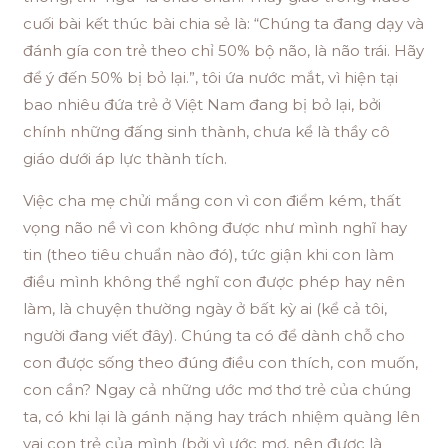
cuối bài kết thúc bài chia sẻ là: “Chúng ta đang dạy và
đánh gía con trẻ theo chỉ 50% bộ não, là não trái. Hãy
để ý đến 50% bị bỏ lại.”, tôi ứa nước mắt, vì hiện tại
bao nhiêu đứa trẻ ở Việt Nam đang bị bỏ lại, bởi
chính những đấng sinh thành, chưa kể là thầy cô
giáo dưới áp lực thành tích.
Việc cha mẹ chửi mắng con vì con điểm kém, thất
vọng não nề vì con không được như mình nghĩ hay
tin (theo tiêu chuẩn nào đó), tức giận khi con làm
điều mình không thể nghĩ con được phép hay nên
làm, là chuyện thường ngày ở bất kỳ ai (kể cả tôi,
người đang viết đây). Chúng ta có để dành chỗ cho
con được sống theo đúng điều con thích, con muốn,
con cần? Ngay cả những ước mơ thơ trẻ của chúng
ta, có khi lại là gánh nặng hay trách nhiệm quàng lên
vai con trẻ của mình (bởi vì ước mơ, nên được là