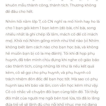
khuôn mẫu thành công, thành tích. Thương không
để đâu cho hết.
Nhím hồi năm lớp 7, cô CN nghĩ ra mô hình hay ho là
cho 1 bạn giỏi kèm 1 bạn kém (dò bài, chỉ bài, song
nhiều nhất là ghi chép lỗi lầm, mách cô để cô mách
mẹ). Khỏi nói Nhím gồng mình như thế nào (vì Nhím
không biết làm cách nào cho bạn học bài, và không
hề muốn bạn bị cô la mẹ đánh). Tôi khi đi họp phụ
huynh, đã trân mình chịu đựng khi nghe cô giáo báo
cáo thành tích, cũng những lời như là nếu kết quả
kém, cô sẽ gọi cho phụ huynh, và phụ huynh có
trách nhiệm đôn đốc để bạn học tốt. Mà sao có phụ
huynh sau khi báo vài lần, con vẫn học kém như vậy.
Cô có nhắc về chuyện đôi bạn cùng tiến đó. Tôi thấy
đôi mắt của người mẹ ngồi bên toé lửa, tôi đã lo lắng
đứa trẻ về sẽ lãnh đủ cho nỗi khổ nhục mẹ nó đang