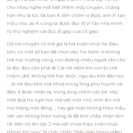
cho nhau nghe mới biết thêm mấy chuyện, chẳng
hạn như là tóc tai bạn K lởm chởm vì được anh P. tạo
mẫu cho, áo K cũng lại được đục lỗ vì Táo nhà mình
rủ thử nghiệm cái đục lỗ giấy của cô giáo.
Giờ nói chuyện có thể gọi là hơi buồn chút ha. Đầu
tiên, có một số bạn đã chọn vào Tre Xanh vì không
thể học trường công, con đường nhiều người vẫn cho
là độc đạo cần phải đi. Cái nỗi niềm khi con bị chê
chậm, dốt, không thể học được, ngu lâu khó đào tạo
… là nỗi đau khó xoá nhoà trong lòng phụ huynh, và
điều ít được nhận ra, trong lòng chính các bé. Việc
một đứa trẻ ngồi học mà viết một chữ, nhìn lên trời
mơ mộng một đống … hay giải toán không theo mẫu,
viết văn không theo tuồng, là đã khó chấp nhận lắm
rồi. Việc nó lên lớp 2 mà viết chưa thạo, toán chưa
thông, thì “ngu” là chắc chắn. Thầy giáo trong video