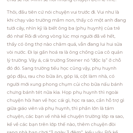
Thôi, đầu tiên cứ nói chuyện vui trước đi. Vui như là
khi chạy vào trường mầm non, thấy có một anh đang
tưới cây, nhìn kỹ là biết ông ba (phụ huynh) của trẻ
đó nha! Rồi đi vòng vòng lúc mọi người đã về hết,
thấy có ông thợ nào chăm quá, vẫn đang lui hui sửa
vòi nước. Đi lại gần hoá ra là ông chồng của cô quản
lý trường. Vậy á, cái trường Steiner nó “độc lạ” ở chỗ
đó đó. Sang trường tiểu học cũng vậy, phụ huynh
góp đậu, rau cho bữa ăn, góp lá, cột làm nhà, có
người mới xung phong chụm củi cho bữa nấu bánh
chưng bánh tét nữa kìa. Họp phụ huynh thì ngoài
chuyện hỏi han về học cái gì, học ra sao, cần hỗ trợ gì
giữa giáo viên và phụ huynh, thì phần lớn là tám
chuyện, các bạn về nhà kể chuyện trường lớp ra sao,
kể về các bạn trên lớp thế nào, thêm chuyện đòi
sang nhà bạn chơi “3 ngày 3 đêm”, kiểu vậy. Rồi kể