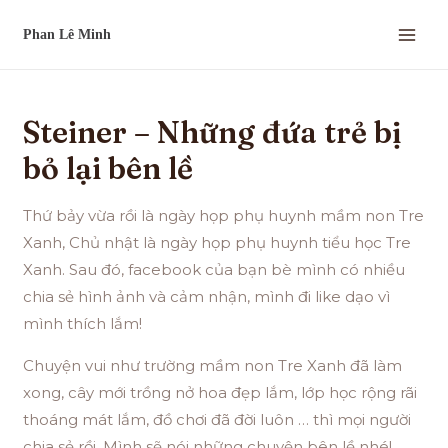
Steiner – Những đứa trẻ bị
bỏ lại bên lề
Thứ bảy vừa rồi là ngày họp phụ huynh mầm non Tre
Xanh, Chủ nhật là ngày họp phụ huynh tiểu học Tre
Xanh. Sau đó, facebook của bạn bè mình có nhiều
chia sẻ hình ảnh và cảm nhận, mình đi like dạo vì
mình thích lắm!
Chuyện vui như trường mầm non Tre Xanh đã làm
xong, cây mới trồng nở hoa đẹp lắm, lớp học rộng rãi
thoáng mát lắm, đồ chơi đã đời luôn … thì mọi người
chia sẻ rồi. Mình sẽ nói những chuyện bên lề nhé!