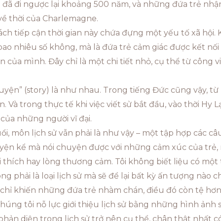
 đã đi ngược lại khoảng 500 năm, và những đứa trẻ nhận
 về thời của Charlemagne.
ch tiếp cận thời gian này chứa đựng một yếu tố xã hội. 
n bao nhiêu số không, mà là đứa trẻ cảm giác được kết n
n của mình. Đây chỉ là một chi tiết nhỏ, cụ thể từ công v
chuyện” (story) là như nhau. Trong tiếng Đức cũng vậy, từ
 Và trong thực tế khi việc viết sử bắt đầu, vào thời Hy L
của những người vĩ đại.
i, môn lịch sử vẫn phải là như vậy – một tập hợp các câ
huyện kể mà nói chuyện được với những cảm xúc của trẻ
thích hay lòng thương cảm. Tôi không biết liệu có một t
 phải là loại lịch sử mà sẽ để lại bất kỳ ấn tượng nào 
chỉ khiến những đứa trẻ nhàm chán, điều đó còn tệ hơn 
 chúng tôi nỗ lực giới thiệu lịch sử bằng những hình ảnh
ản diện trong lịch sử trở nên cụ thể, chân thật nhất c