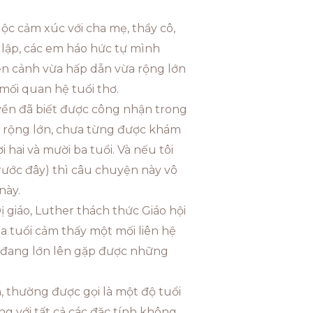
uộc cảm xúc với cha mẹ, thầy cô,
c lập, các em háo hức tự mình
ễn cảnh vừa hấp dẫn vừa rộng lớn
 mối quan hệ tuổi thơ.
yền đã biết được công nhận trong
ng rộng lớn, chưa từng được khám
 hai và mười ba tuổi. Và nếu tôi
rước đây) thì câu chuyện này vô
này.
 giáo, Luther thách thức Giáo hội
a tuổi cảm thấy một mối liên hệ
rẻ đang lớn lên gặp được những
, thường được gọi là một độ tuổi
ùng với tất cả các đặc tính không