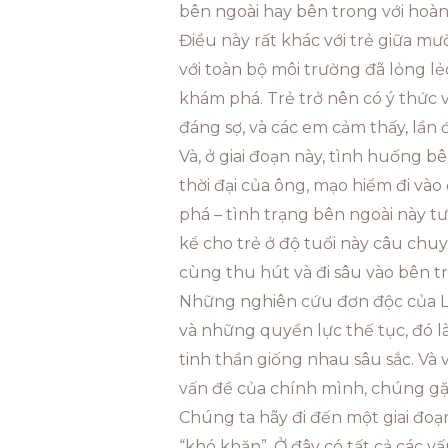
bên ngoài hay bên trong với hoàn
Điều này rất khác với trẻ giữa mư
với toàn bộ môi trường đã lỏng lẻ
khám phá. Trẻ trở nên có ý thức 
đáng sợ, và các em cảm thấy, lần 
Và, ở giai đoạn này, tình huống
thời đại của ông, mạo hiểm đi và
phá – tình trạng bên ngoài này tư
kể cho trẻ ở độ tuổi này câu chu
cùng thu hút và đi sâu vào bên t
Những nghiên cứu đơn độc của Leo
và những quyền lực thế tục, đó l
tinh thần giống nhau sâu sắc. Và 
vấn đề của chính mình, chúng gặp
Chúng ta hãy đi đến một giai đoạn
“khó khăn”. Ở đây có tất cả các vấ