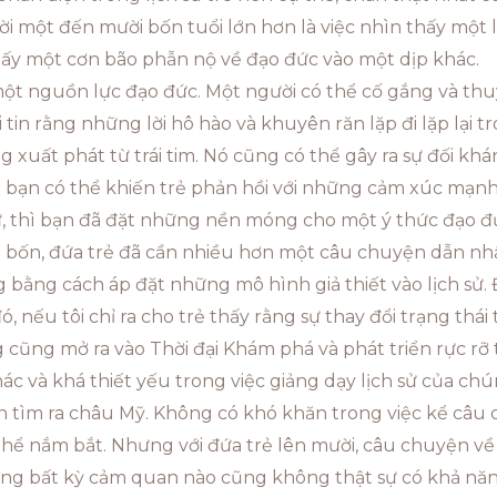
ời một đến mười bốn tuổi lớn hơn là việc nhìn thấy một 
thấy một cơn bão phẫn nộ về đạo đức vào một dịp khác.
một nguồn lực đạo đức. Một người có thể cố gắng và thu
in rằng những lời hô hào và khuyên răn lặp đi lặp lại tro
g xuất phát từ trái tim. Nó cũng có thể gây ra sự đối khá
ạn có thể khiến trẻ phản hồi với những cảm xúc mạnh 
sử, thì bạn đã đặt những nền móng cho một ý thức đạo 
ời bốn, đứa trẻ đã cần nhiều hơn một câu chuyện dẫn nh
g bằng cách áp đặt những mô hình giả thiết vào lịch sử
, nếu tôi chỉ ra cho trẻ thấy rằng sự thay đổi trạng thái
cũng mở ra vào Thời đại Khám phá và phát triển rực rỡ 
c và khá thiết yếu trong việc giảng dạy lịch sử của chú
n tìm ra châu Mỹ. Không có khó khăn trong việc kể câ
thể nắm bắt. Nhưng với đứa trẻ lên mười, câu chuyện v
ong bất kỳ cảm quan nào cũng không thật sự có khả năn