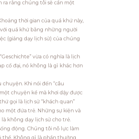
 ra rằng chúng tôi sẽ cần một
Khoảng thời gian của quá khứ này,
ối với quá khứ bằng những người
iệc (giảng dạy lịch sử) của chúng
 “Geschichte” vừa có nghĩa là lịch
ạp cổ đại, nó không là gì khác hơn
u chuyện. Khi nói đến “câu
, một chuyện kể mà khơi dậy được
hứ gọi là lịch sử “khách quan”
cho một đứa trẻ. Những sự kiện và
là không dạy lịch sử cho trẻ.
 sống động. Chúng tôi nỗ lực làm
ó thể. Không gì là phần thưởng