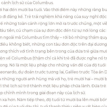
 cảnh lịch sử của Columbus.
ời hai đến mười ba tuổi. Vào thời điểm này những ràng b
o đi đáng kể. Trẻ trải nghiệm khả năng của suy nghĩ độ
về những toàn cảnh rộng lớn mở ra trước chúng, một vi
đầu tiên, cú chạm của sự đơn độc đến từ sự nới lỏng các
 bên ngoài mà Columbus tìm thấy – rời bỏ những thẩm qu
o điều không biết, những con tàu đơn độc trên đại dươ
ơng thích với tình trạng bên trong của đứa trẻ giữa mười
yện về Columbus (thậm chí cả khi trẻ đã được nghe nó t
rong. Nó là một liệu pháp cho những vấn đề của độ tuổi 
nardo, dự đoán trước tương lai, Galileo trước Tòa án Dị
à những người anh hùng mà với họ, trẻ mười hai – mười b
vì thế lịch sử trở thành một liệu pháp chữa lành. Đứa t
 chính mình trong giai đoạn này của lịch sử.
 xa hơn. Năm tiếp theo, độ tuổi từ mười ba lên mười bốn
n đề của tuổi dậy thì, tuổi thanh thiếu niên xuất hiện c