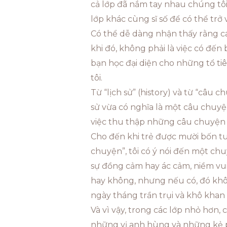
cả lớp đã nắm tay nhau chúng tôi
lớp khác cùng sĩ số để có thể trở
Có thể dễ dàng nhận thấy rằng cá
khi đó, không phải là việc có đế
bạn học đại diện cho những tổ tiê
tôi.
Từ “lịch sử” (history) và từ “câu 
sử vừa có nghĩa là một câu chuyện.
việc thu thập những câu chuyện 
Cho đến khi trẻ được mười bốn tuổ
chuyện”, tôi có ý nói đến một c
sự đồng cảm hay ác cảm, niềm vui 
hay không, nhưng nếu có, đó không
ngày tháng trần trụi và khô khan 
Và vì vậy, trong các lớp nhỏ hơn,
những vị anh hùng và những kẻ ph