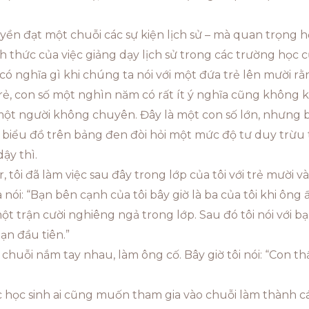
ruyền đạt một chuỗi các sự kiện lịch sử – mà quan trọng 
h thức của việc giảng dạy lịch sử trong các trường học 
 có nghĩa gì khi chúng ta nói với một đứa trẻ lên mười 
ẻ, con số một nghìn năm có rất ít ý nghĩa cũng không 
 một người không chuyên. Đây là một con số lớn, nhưng
oại biểu đồ trên bảng đen đòi hỏi một mức độ tư duy trừu
ậy thì.
 tôi đã làm việc sau đây trong lớp của tôi với trẻ mười v
ói: “Bạn bên cạnh của tôi bây giờ là ba của tôi khi ông ấ
ột trận cười nghiêng ngả trong lớp. Sau đó tôi nói với b
ạn đầu tiên.”
chuỗi nắm tay nhau, làm ông cố. Bây giờ tôi nói: “Con th
ác học sinh ai cũng muốn tham gia vào chuỗi làm thành c