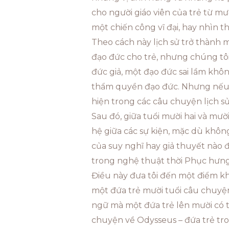
cho người giáo viên của trẻ từ mư
một chiến công vĩ đại, hay nhìn 
Theo cách này lịch sử trở thành 
đạo đức cho trẻ, nhưng chúng tôi t
đức giả, một đạo đức sai lầm khôn
thẩm quyền đạo đức. Nhưng nếu b
hiện trong các câu chuyện lịch 
Sau đó, giữa tuổi mười hai và mư
hệ giữa các sự kiện, mặc dù khôn
của suy nghĩ hay giả thuyết nào đó
trong nghệ thuật thời Phục hưng 
Điều này đưa tôi đến một điểm khá
một đứa trẻ mười tuổi câu chuyệ
ngữ mà một đứa trẻ lên mười có 
chuyện về Odysseus – đứa trẻ tr