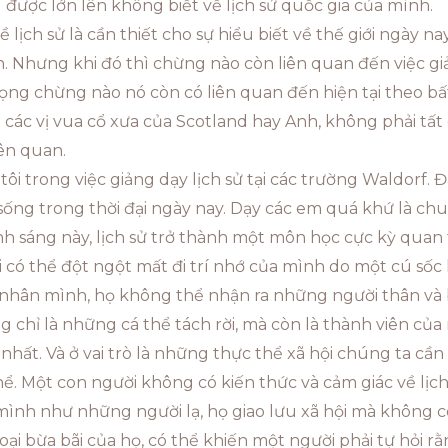
u được lớn lên không biết về lịch sử quốc gia của mình.
ề lịch sử là cần thiết cho sự hiểu biết về thế giới ngày na
Nhưng khi đó thì chừng nào còn liên quan đến việc giảng
trọng chừng nào nó còn có liên quan đến hiện tại theo b
cả các vị vua cổ xưa của Scotland hay Anh, không phải tất
iên quan.
ôi trong việc giảng dạy lịch sử tại các trường Waldorf.
ống trong thời đại ngày nay. Dạy các em quá khứ là chuẩ
h sáng này, lịch sử trở thành một môn học cực kỳ qua
 có thể đột ngột mất đi trí nhớ của mình do một cú sốc
á nhân mình, họ không thể nhận ra những người thân và 
g chỉ là những cá thể tách rời, mà còn là thành viên củ
hất. Và ở vai trò là những thực thể xã hội chúng ta cần
thể. Một con người không có kiến thức và cảm giác về lịch
 mình như những người lạ, họ giao lưu xã hội mà không c
oại bừa bãi của họ, có thể khiến một người phải tự hỏi rằ