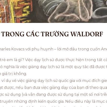
Ử TRONG CÁC TRƯỜNG WALDORF
 Charles Kovacs với phụ huynh – lời mở đầu trong cuốn A
 trẻ em là gì? Việc dạy lịch sử được thực hiện trong tất
có nghĩa là việc giảng dạy lịch sử là một quy tắc đã đượ
giá trị không.
g ví dụ về việc giảng dạy lịch sử quốc gia với mục đích gi
ạt được, nếu bạn đưa việc giảng dạy của bạn đi theo qu
c sử dụng (và vẫn đang được sử dụng tại một số nơi trên
truyền những định kiến quốc gia. Nếu điều này là mục đí