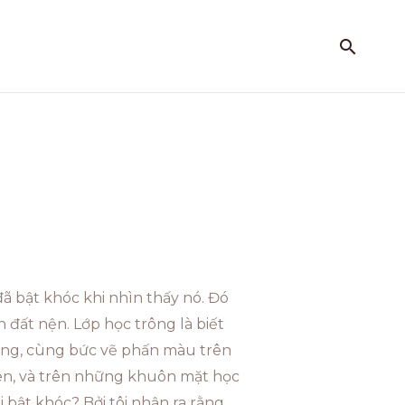
 đã bật khóc khi nhìn thấy nó. Đó
 đất nện. Lớp học trông là biết
ờng, cùng bức vẽ phấn màu trên
viên, và trên những khuôn mặt học
 bật khóc? Bởi tôi nhận ra rằng,