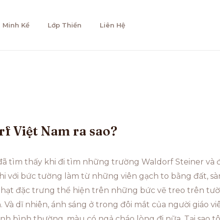
 Minh Kể
Lớp Thiền
Liên Hệ
f Việt Nam ra sao?
ôi đã tìm thấy khi đi tìm những trường Waldorf Steiner và
i với bức tường làm từ những viên gạch to bằng đất, sàn
hạt đặc trưng thể hiện trên những bức vẽ treo trên tư
. Và dĩ nhiên, ánh sáng ở trong đôi mắt của người giáo 
inh bình thường, màu có ngả cháo lòng đi nữa. Tại sao tôi