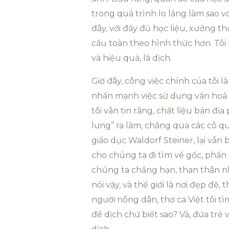
trong quá trình lo lắng làm sao v
đây, với đầy đủ học liệu, xưởng th
cầu toàn theo hình thức hơn. Tôi n
và hiệu quả, là dịch.
Giờ đây, công việc chính của tôi là
nhấn mạnh việc sử dụng văn hoá b
tôi vẫn tin rằng, chất liệu bản đị
lưng” ra làm, chẳng qua các cô quá 
giáo dục Waldorf Steiner, lại vẫn 
cho chúng ta đi tìm về gốc, phần l
chúng ta chẳng hạn, than thân nhi
nói vậy, và thế giới là nơi đẹp đẽ,
người nông dân, thơ ca Việt tôi t
để dịch chứ biết sao? Và, đứa trẻ 