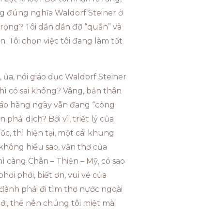
ờng đúng nghĩa Waldorf Steiner ở
 trọng? Tôi dần dần đỡ “quắn” và
n. Tôi chọn việc tôi đang làm tốt
g, ủa, nói giáo dục Waldorf Steiner
hì có sai không? Vâng, bản thân
ô giáo hàng ngày vẫn đang “còng
phải dịch? Bởi vì, triết lý của
c, thì hiện tại, một cái khung
g không hiểu sao, văn thơ của
ì càng Chân – Thiện – Mỹ, có sao
phơi phới, biết ơn, vui vẻ của
 đành phải đi tìm thơ nước ngoài
iới, thế nên chúng tôi miệt mài