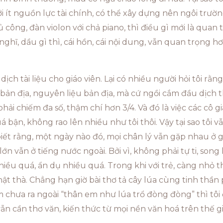
ới ít nguồn lực tài chính, có thể xây dựng nên ngôi trư
ủ công, đàn violon với chả piano, thì điều gì mới là quan
ghĩ, dầu gì thì, cái hồn, cái nội dung, vẫn quan trọng hơ
 dịch tài liệu cho giáo viên. Lại có nhiều người hỏi tôi rằn
ản địa, nguyên liệu bản địa, mà cứ ngồi cắm đầu dịch t
a phải chiếm đa số, thậm chí hơn 3/4. Và đó là việc các c
bận, không rao lên nhiều như tôi thôi. Vậy tại sao tôi vẫn 
biết rằng, một ngày nào đó, mọi chân lý vẫn gặp nhau ở gố
ớn vẫn ở tiếng nước ngoài. Bởi vì, không phải tự ti, son
ều quá, ẩn dụ nhiều quá. Trong khi với trẻ, càng nhỏ th
 thật thà. Chẳng hạn giờ bài thơ tả cây lúa cùng tinh thần 
ìm chưa ra ngoài “thân em như lúa trổ đòng đòng” thì tôi
vẫn cần thơ văn, kiến thức từ mọi nền văn hoá trên thế g