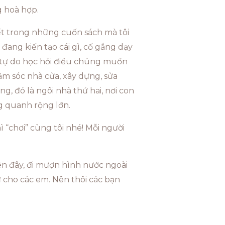
g hoà hợp.
iết trong những cuốn sách mà tôi
đang kiến tạo cái gì, cố gắng dạy
ợc tự do học hỏi điều chúng muốn
ăm sóc nhà cửa, xây dựng, sửa
g, đó là ngôi nhà thứ hai, nơi con
g quanh rộng lớn.
ì “chơi” cùng tôi nhé! Mỗi người
lên đây, đi mượn hình nước ngoài
 cho các em. Nên thôi các bạn