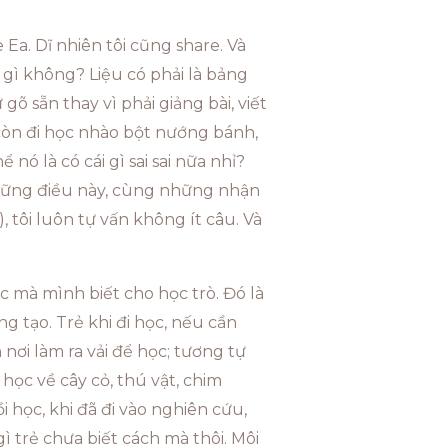
 Ea. Dĩ nhiên tôi cũng share. Và
là gì không? Liệu có phải là bảng
õ sẵn thay vì phải giảng bài, viết
 còn đi học nhào bột nướng bánh,
ó là có cái gì sai sai nữa nhỉ?
 những điều này, cùng những nhận
, tôi luôn tự vấn không ít câu. Và
c mà mình biết cho học trò. Đó là
g tạo. Trẻ khi đi học, nếu cần
nơi làm ra vải để học; tương tự
học về cây cỏ, thú vật, chim
 học, khi đã đi vào nghiên cứu,
ì trẻ chưa biết cách mà thôi. Môi