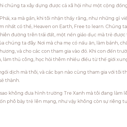
 khi chúng ta xây dựng được cả xã hội như một cộng đồn
 Phải, xa mà gần, khi tôi nhận thấy rằng, như những gì v
 nhất có thể, Heaven on Earth, Free to learn. Chúng ta 
 Thiên đường trên trái đất, một nền giáo dục mà trẻ đư
của chúng ta đây. Nơi mà cha mẹ có nấu ăn, làm bánh, ch
hương, và cho các con tham gia vào đó. Khi con đến trườn
, làm thủ công, học hỏi thêm nhiều điều từ thế giới xun
gồi dịch mà thôi, và các bạn nào cùng tham gia với tôi th
sẽ thành.
ý do sao không đưa hình trường Tre Xanh mà tôi đang làm 
uốn phô bày trẻ lên mạng, như vậy không còn sự riêng tư