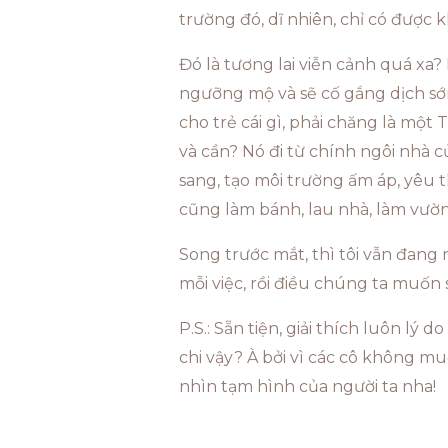
trường đó, dĩ nhiên, chỉ có được
Đó là tương lai viễn cảnh quá xa?
ngưỡng mộ và sẽ cố gắng dịch sớm
cho trẻ cái gì, phải chăng là một
và cần? Nó đi từ chính ngôi nhà 
sang, tạo môi trường ấm áp, yêu t
cũng làm bánh, lau nhà, làm vườn
Song trước mắt, thì tôi vẫn đang n
mỗi việc, rồi điều chúng ta muốn 
P.S.: Sẵn tiện, giải thích luôn l
chi vậy? À bởi vì các cô không m
nhìn tạm hình của người ta nha!