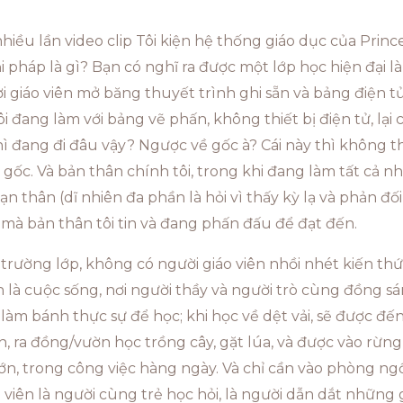
hiều lần video clip Tôi kiện hệ thống giáo dục của Prince
giải pháp là gì? Bạn có nghĩ ra được một lớp học hiện đại 
 giáo viên mở băng thuyết trình ghi sẵn và bảng điện tử g
i đang làm với bảng vẽ phấn, không thiết bị điện tử, lại
 đang đi đâu vậy? Ngược về gốc à? Cái này thì không thể n
 gốc. Và bản thân chính tôi, trong khi đang làm tất cả
thân (dĩ nhiên đa phần là hỏi vì thấy kỳ lạ và phản đối)
 mà bản thân tôi tin và đang phấn đấu để đạt đến.
trường lớp, không có người giáo viên nhồi nhét kiến thứ
 là cuộc sống, nơi người thầy và người trò cùng đồng sán
làm bánh thực sự để học; khi học về dệt vải, sẽ được đến 
n, ra đồng/vườn học trồng cây, gặt lúa, và được vào rừng 
ớn, trong công việc hàng ngày. Và chỉ cần vào phòng ngồi
viên là người cùng trẻ học hỏi, là người dẫn dắt những g