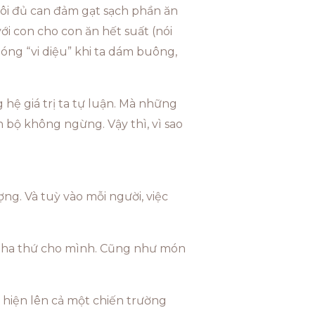
 tôi đủ can đảm gạt sạch phần ăn
với con cho con ăn hết suất (nói
óng “vi diệu” khi ta dám buông,
hệ giá trị ta tự luận. Mà những
iến bộ không ngừng. Vậy thì, vì sao
ợng. Và tuỳ vào mỗi người, việc
 tha thứ cho mình. Cũng như món
ôi hiện lên cả một chiến trường