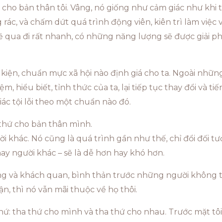
ao cho bản thân tôi. Vâng, nó giống như cảm giác như khi
 rác, và chấm dứt quá trình động viên, kiên trì làm việc 
ẽ qua đi rất nhanh, có những năng lượng sẽ được giải ph
iện, chuẩn mực xã hội nào định giá cho ta. Ngoài những 
iệm, hiểu biết, tỉnh thức của ta, lại tiếp tục thay đổi và t
ác tội lỗi theo một chuẩn nào đó.
a thứ cho bản thân mình.
i khác. Nó cũng là quá trình gần như thế, chỉ đổi đối tư
ay người khác – sẽ là dễ hơn hay khó hơn.
ương và khách quan, bình thản trước những người không
n, thì nó vẫn mãi thuộc về họ thôi.
a thứ: tha thứ cho mình và tha thứ cho nhau. Trước mặt t