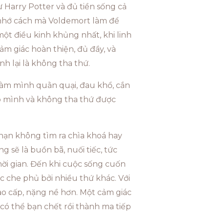
 Harry Potter và đủ tiền sống cả
có nhớ cách mà Voldemort làm để
một điều kinh khủng nhất, khi linh
m giác hoàn thiện, đủ đầy, và
h lại là không tha thứ.
 làm mình quằn quại, đau khổ, cắn
ho mình và không tha thứ được
 hạn không tìm ra chìa khoá hay
 sẽ là buồn bã, nuối tiếc, tức
hời gian. Đến khi cuộc sống cuốn
c che phủ bởi nhiều thứ khác. Với
cao cấp, nặng nề hơn. Một cảm giác
 có thể bạn chết rồi thành ma tiếp