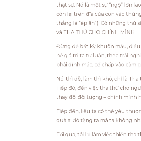
thật sự. Nó là một sự “ngộ” lớn l
còn lại trên đĩa của con vào thùng
thẳng là “ép ăn”). Có những thứ s
và THA THỨ CHO CHÍNH MÌNH.
Đừng để bất kỳ khuôn mẫu, điều k
hệ giá trị ta tự luận, theo trải ngh
phải dính mắc, cố chấp vào cảm gi
Nói thì dễ, làm thì khó, chỉ là Th
Tiếp đó, đến việc tha thứ cho ngườ
thay đổi đối tượng – chính mình h
Tiếp đến, liệu ta có thể yêu th
quà ai đó tặng ta mà ta không nhậ
Tối qua, tôi lại làm việc thiền th