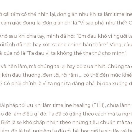
ở cái tầm có thể nhìn lại, đơn giản như khi ta làm timelin
thể cảm giác đọng lại đơn giản chỉ là “Vì sao phải như thế
hổ sau khi chia tay, mình đã hỏi: “Em đau khổ vì người t
 tình đã hết hay xót xa cho chính bản thân?” Vâng, câu tr
 của nó là “Ta đau vì ta không thể tha thứ cho mình”.
 và nên làm, mà chúng ta lại hay bỏ qua nhất. Chúng ta
 kén đau thương, đen tối, rối rắm … có thể đến mức khiế
 Có phải chính là vì ta nghĩ ta đáng phải bị đoạ xuống đ
iải pháp tối ưu khi làm timeline healing (TLH), chữa lành 
 do để làm điều gì đó. Ta đã cố gắng theo cách mà ta nghĩ 
t!). Biết là sẽ khó chấp nhận theo những tiêu chuẩn mà t
làm, đó là trải nghiệm ta đã có, bài học giờ ta xin lấy, v