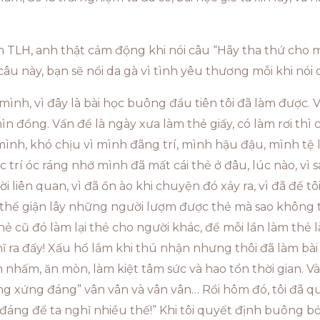
m TLH, anh thật cảm động khi nói câu “Hãy tha thứ cho 
câu này, bạn sẽ nổi da gà vì tình yêu thương mỗi khi nói 
mình, vì đây là bài học buông đầu tiên tôi đã làm được. V
hìn đồng. Vấn đề là ngày xưa làm thẻ giấy, có làm rơi thì 
mình, khó chịu vì mình đãng trí, mình hậu đậu, mình tệ
ục trí óc ráng nhớ mình đã mất cái thẻ ở đâu, lúc nào, vì 
 liên quan, vì đã ồn ào khi chuyện đó xảy ra, vì đã để t
thể giận lây những người lượm được thẻ mà sao không trả l
hẻ cũ đó làm lại thẻ cho người khác, để mỗi lần làm thẻ l
 ra đấy! Xấu hổ lắm khi thú nhận nhưng thôi đã làm bài t
m nhấm, ăn mòn, làm kiệt tâm sức và hao tổn thời gian. Và
g xứng đáng” vân vân và vân vân… Rồi hôm đó, tôi đã quy
áng để ta nghĩ nhiều thế!” Khi tôi quyết định buông bỏ đ