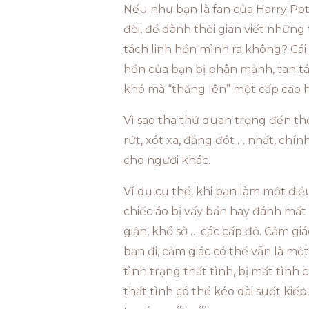
Nếu như bạn là fan của Harry Pot
đời, để dành thời gian viết những
tách linh hồn mình ra không? Cái 
hồn của bạn bị phân mảnh, tan tá
khó mà “thăng lên” một cấp cao h
Vì sao tha thứ quan trọng đến th
rứt, xót xa, đắng đót … nhất, ch
cho người khác.
Ví dụ cụ thể, khi bạn làm một đi
chiếc áo bị vấy bẩn hay đánh mất 
giận, khổ sở … các cấp độ. Cảm gi
bạn đi, cảm giác có thể vẫn là m
tình trạng thất tình, bị mất tình
thất tình có thể kéo dài suốt kiếp