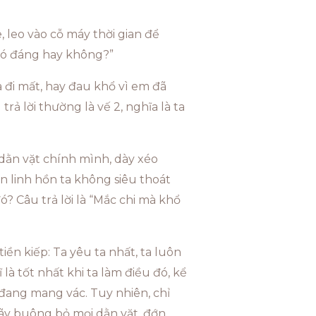
e, leo vào cỗ máy thời gian để
? Có đáng hay không?”
a đi mất, hay đau khổ vì em đã
ả lời thường là vế 2, nghĩa là ta
 dằn vặt chính mình, dày xéo
n linh hồn ta không siêu thoát
ó? Câu trả lời là “Mắc chi mà khổ
tiền kiếp: Ta yêu ta nhất, ta luôn
là tốt nhất khi ta làm điều đó, kể
a đang mang vác. Tuy nhiên, chỉ
à hãy buông bỏ mọi dằn vặt, đớn