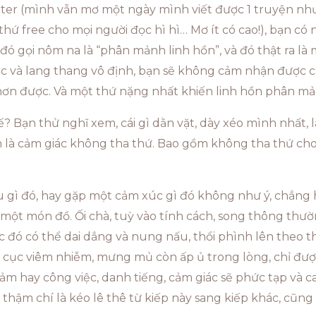
ter (mình vẫn mơ một ngày mình viết được 1 truyện như
 thứ free cho mọi người đọc hì hì… Mơ ít có cao!), bạn 
đó gọi nôm na là “phân mảnh linh hồn”, và đó thật ra là 
c và lang thang vô định, bạn sẽ không cảm nhận được cả
ơn được. Và một thứ nặng nhất khiến linh hồn phân mản
ế? Bạn thử nghĩ xem, cái gì dằn vặt, dày xéo mình nhất,
ính là cảm giác không tha thứ. Bao gồm không tha thứ c
ều gì đó, hay gặp một cảm xúc gì đó không như ý, chẳng
một món đồ. Ối chà, tuỳ vào tính cách, song thông thường
ác đó có thể dai dẳng và nung nấu, thổi phình lên theo t
ột cục viêm nhiễm, mưng mủ còn ấp ủ trong lòng, chỉ đượ
 cảm hay công việc, danh tiếng, cảm giác sẽ phức tạp và 
, thậm chí là kéo lê thê từ kiếp này sang kiếp khác, cũng