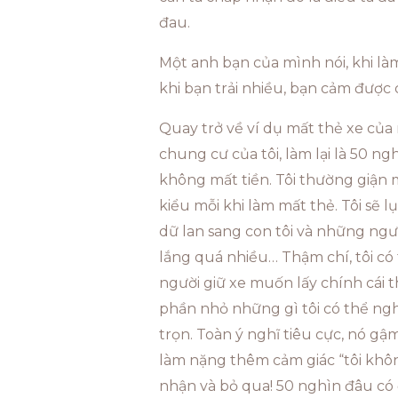
đau.
Một anh bạn của mình nói, khi là
khi bạn trải nhiều, bạn cảm được 
Quay trở về ví dụ mất thẻ xe của 
chung cư của tôi, làm lại là 50 ng
không mất tiền. Tôi thường giận 
kiểu mỗi khi làm mất thẻ. Tôi sẽ l
dữ lan sang con tôi và những người
lắng quá nhiều… Thậm chí, tôi có 
người giữ xe muốn lấy chính cái t
phần nhỏ những gì tôi có thể nghĩ
trọn. Toàn ý nghĩ tiêu cực, nó gậ
làm nặng thêm cảm giác “tôi khôn
nhận và bỏ qua! 50 nghìn đâu có đ