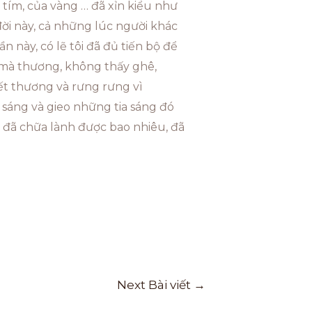
 tím, của vàng … đã xỉn kiểu như
đời này, cả những lúc người khác
 này, có lẽ tôi đã đủ tiến bộ để
 mà thương, không thấy ghê,
ết thương và rưng rưng vì
h sáng và gieo những tia sáng đó
i đã chữa lành được bao nhiêu, đã
Next Bài viết
→