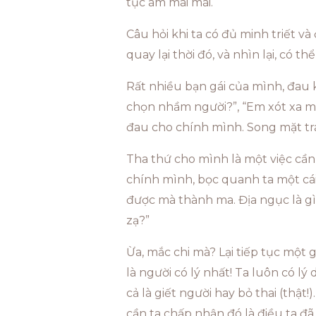
tục ám mãi mãi.
Câu hỏi khi ta có đủ minh triết và 
quay lại thời đó, và nhìn lại, có 
Rất nhiều bạn gái của mình, đau k
chọn nhầm người?”, “Em xót xa mối
đau cho chính mình. Song mặt trái
Tha thứ cho mình là một việc cần
chính mình, bọc quanh ta một cái
được mà thành ma. Địa ngục là gì?
zạ?”
Ừa, mắc chi mà? Lại tiếp tục một g
là người có lý nhất! Ta luôn có lý
cả là giết người hay bỏ thai (thậ
cần ta chấp nhận đó là điều ta đã 