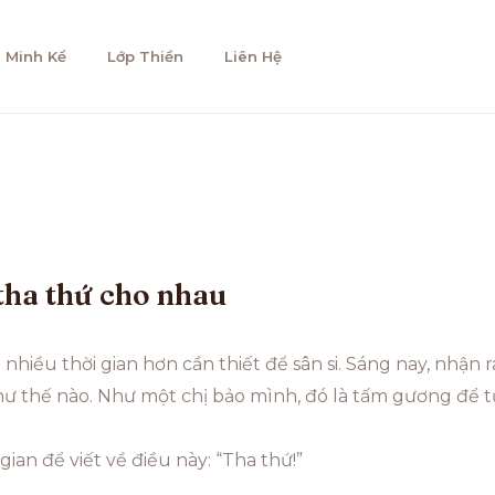
 Minh Kể
Lớp Thiền
Liên Hệ
tha thứ cho nhau
hiều thời gian hơn cần thiết để sân si. Sáng nay, nhận 
ư thế nào. Như một chị bảo mình, đó là tấm gương để tự
gian để viết về điều này: “Tha thứ!”