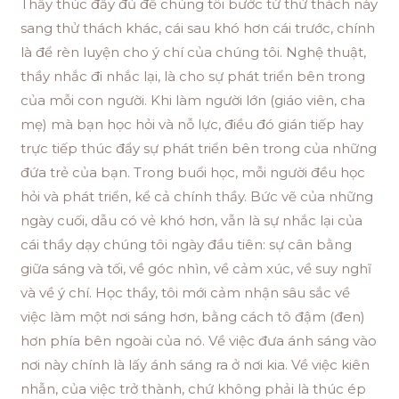
Thầy thúc đẩy đủ để chúng tôi bước từ thử thách này
sang thử thách khác, cái sau khó hơn cái trước, chính
là để rèn luyện cho ý chí của chúng tôi. Nghệ thuật,
thầy nhắc đi nhắc lại, là cho sự phát triển bên trong
của mỗi con người. Khi làm người lớn (giáo viên, cha
mẹ) mà bạn học hỏi và nỗ lực, điều đó gián tiếp hay
trực tiếp thúc đẩy sự phát triển bên trong của những
đứa trẻ của bạn. Trong buổi học, mỗi người đều học
hỏi và phát triển, kể cả chính thầy. Bức vẽ của những
ngày cuối, dẫu có vẻ khó hơn, vẫn là sự nhắc lại của
cái thầy dạy chúng tôi ngày đầu tiên: sự cân bằng
giữa sáng và tối, về góc nhìn, về cảm xúc, về suy nghĩ
và về ý chí. Học thầy, tôi mới cảm nhận sâu sắc về
việc làm một nơi sáng hơn, bằng cách tô đậm (đen)
hơn phía bên ngoài của nó. Về việc đưa ánh sáng vào
nơi này chính là lấy ánh sáng ra ở nơi kia. Về việc kiên
nhẫn, của việc trở thành, chứ không phải là thúc ép