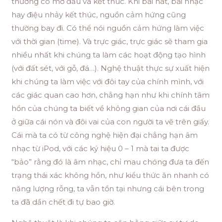
thường có mở đầu và kết thúc. Khi bài hát, bài nhạc
hay điệu nhảy kết thúc, nguồn cảm hứng cũng
thường bay đi. Có thể nói nguồn cảm hứng làm việc
với thời gian (time). Và trực giác, trực giác sẽ tham gia
nhiều nhất khi chúng ta làm các hoạt động tạo hình
(với đất sét, với gỗ, đá…). Nghệ thuật thực sự xuất hiện
khi chúng ta làm việc với đôi tay của chính mình, với
các giác quan cao hơn, chẳng hạn như khi chính tâm
hồn của chúng ta biết về không gian của nơi cái đầu
ở giữa cái nón và đôi vai của con người ta vẽ trên giấy.
Cái mà ta có từ công nghệ hiện đại chẳng hạn âm
nhạc từ iPod, với các ký hiệu 0 – 1 mà tai ta được
“bảo” rằng đó là âm nhạc, chỉ mau chóng đưa ta đến
trạng thái xác không hồn, như kiểu thức ăn nhanh có
năng lượng rỗng, ta vẫn tồn tại nhưng cái bên trong
ta đã dần chết đi tự bao giờ.