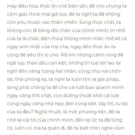
máy điều hòa, thức ăn chế biến sẵn, để cho chúng ta
cảm giác thoải mái giả tạo, để ta nghĩ ta đã không
còn phụ thuộc vào thiên nhiên. Song thực chất, ta
không còn đi bằng đôi chân của chính mình, trí nhớ
của ta là chiếc điện thoại thông minh nhắc nhớ kể cả
ngày sinh nhật của mẹ cha, ngay đến thức ăn ta
cũng để siêu thị lo cho. Rồi khi những cánh rừng đã
ngã rạp, than dầu cạn kiệt, những trí tuệ lớn lao lại
nghĩ đến năng lượng hạt nhân, cũng như nơi chôn
rác thải phóng xạ, ta nghĩ ta luôn tìm ra giải pháp,
song phải chăng ta để cho cái lưới bao quanh mình
ngày càng thít chặt, con đường thoát khỏi cái lưới
cũng ngày càng nhỏ hẹp đến cùng kiệt. Vậy thì, tự do
của ta đâu? Nghệ thuật, là một phương tiện, để ta
nhớ lại cái tôi của chính mình, đến ký ức ta đã từng
có, luôn có mà ta quên đi, để ta biết nhìn nghe cảm