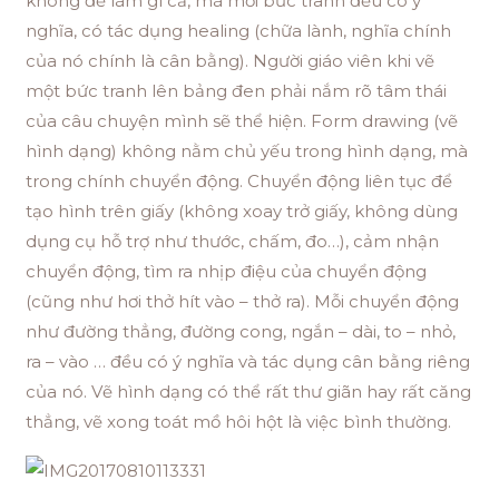
không để làm gì cả, mà mỗi bức tranh đều có ý
nghĩa, có tác dụng healing (chữa lành, nghĩa chính
của nó chính là cân bằng). Người giáo viên khi vẽ
một bức tranh lên bảng đen phải nắm rõ tâm thái
của câu chuyện mình sẽ thể hiện. Form drawing (vẽ
hình dạng) không nằm chủ yếu trong hình dạng, mà
trong chính chuyển động. Chuyển động liên tục để
tạo hình trên giấy (không xoay trở giấy, không dùng
dụng cụ hỗ trợ như thước, chấm, đo…), cảm nhận
chuyển động, tìm ra nhịp điệu của chuyển động
(cũng như hơi thở hít vào – thở ra). Mỗi chuyển động
như đường thẳng, đường cong, ngắn – dài, to – nhỏ,
ra – vào … đều có ý nghĩa và tác dụng cân bằng riêng
của nó. Vẽ hình dạng có thể rất thư giãn hay rất căng
thẳng, vẽ xong toát mồ hôi hột là việc bình thường.