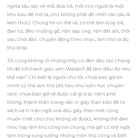
nghĩa sâu sắc về mỗi đứa trẻ, mỗi con người là một
kho báu để mở ra, chứ không phải để nhét vào (dù là
kiến thức). Chúng tôi có thể vẽ, có thể làm búp bê,
đan túi, đẽo muỗng gỗ, nặn sáp ong, nặn đất sét, thổi
sáo, chơi đàn, chuyển động theo nhạc, làm thơ và đủ
thứ khác.
Tôi cũng không rõ những thầy cô đến đào tạo chúng
tôi để trở thành giáo viên Waldorf đã làm điều đó như
thế nào? Chỉ biết là người như tôi, chưa bao giờ tin
mình có thể làm thơ (dù hầu như luôn học chuyên
văn), chưa bao giờ vẽ được cái gì (các năm phổ
thông, thành thần trong việc in giấy than bản đồ từ
sách và tỉ mẩn ngồi xoá dấu giấy than mất công
muốn chết chứ chịu không vẽ được), không thể đan
móc hay làm thủ công nói chung, mà giờ có thể ngồi
làm trong sung sướng những môn thủ công và biết