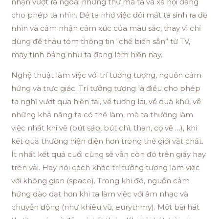
nhận vượt ra ngoài những thứ mà ta và xã hội đang
cho phép ta nhìn. Để ta nhớ việc đôi mắt ta sinh ra để
nhìn và cảm nhận cảm xúc của màu sắc, thay vì chỉ
dùng để thâu tóm thông tin “chế biến sẵn” từ TV,
máy tính bảng như ta đang làm hiện nay.
Nghệ thuật làm việc với trí tưởng tượng, nguồn cảm
hứng và trực giác. Trí tưởng tượng là điều cho phép
ta nghĩ vượt qua hiện tại, về tương lai, về quá khứ, về
những khả năng ta có thể làm, mà ta thường làm
việc nhất khi vẽ (bút sáp, bút chì, than, cọ vẽ …), khi
kết quả thường hiện diện hơn trong thế giới vật chất.
Ít nhất kết quả cuối cùng sẽ vẫn còn đó trên giấy hay
trên vải. Hay nói cách khác trí tưởng tượng làm việc
với không gian (space). Trong khi đó, nguồn cảm
hứng dào dạt hơn khi ta làm việc với âm nhạc và
chuyển động (như khiêu vũ, eurythmy). Một bài hát