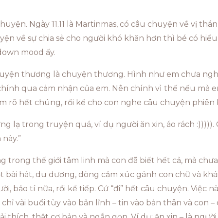
huyện. Ngày 11.11 là Martinmas, có câu chuyện về vị th
yện về sự chia sẻ cho người khó khăn hơn thì bé có hi
 down mood ấy.
huyện thương là chuyện thương. Hình như em chưa nghe
h) chính qua cảm nhận của em. Nên chính vì thế nếu mà 
 làm rõ hết chúng, rồi kể cho con nghe câu chuyện phiên 
g lạ trong truyện quá, ví dụ người ăn xin, áo rách :))))).
 này.”
ng trong thế giới tâm linh mà con đã biết hết cả, mà chưa
 bài hát, du dương, dòng cảm xúc gánh con chữ và khái
, bảo tí nữa, rồi kể tiếp. Cứ “đi” hết câu chuyện. Việc 
chỉ vài buổi tùy vào bản lĩnh – tin vào bản thân và con 
 thích, thật cơ bản và ngắn gọn. Ví dụ: ăn xin – là người đ