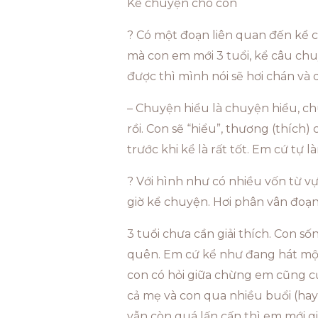
Kể chuyện cho con
? Có một đoạn liên quan đến kể c
mà con em mới 3 tuổi, kể câu chu
được thì mình nói sẽ hơi chán và
– Chuyện hiểu là chuyện hiểu, c
rồi. Con sẽ “hiểu”, thương (thíc
trước khi kể là rất tốt. Em cứ tự
? Với hình như có nhiều vốn từ vựn
giờ kể chuyện. Hơi phân vân đoạn
3 tuổi chưa cần giải thích. Con số
quên. Em cứ kể như đang hát một
con có hỏi giữa chừng em cũng cười
cả mẹ và con qua nhiều buổi (hay 
vẫn còn quá lấn cấn thì em mới giải