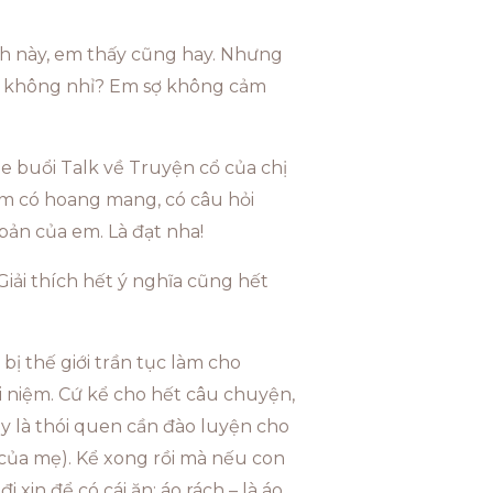
ánh này, em thấy cũng hay. Nhưng
ểu không nhỉ? Em sợ không cảm
 buổi Talk về Truyện cổ của chị
em có hoang mang, có câu hỏi
bản của em. Là đạt nha!
 Giải thích hết ý nghĩa cũng hết
 bị thế giới trần tục làm cho
 niệm. Cứ kể cho hết câu chuyện,
này là thói quen cần đào luyện cho
– của mẹ). Kể xong rồi mà nếu con
i xin để có cái ăn; áo rách – là áo