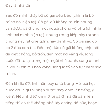
Đây là nhà tôi.
Sau đó mình thấy bố cô gái béo béo (chính là bố
mình đời hiện tại). Cô gái dù không muốn nhưng
vẫn được gả đi cho một người chồng vũ phu (chính là
anh trai mình hiện tại), nhưng trong kiếp này thì anh
chồng này rất ghê gớm, hay đánh vợ. Cô gái sau đó
có 2 đứa con trai. Đến một lúc cô gái không chịu nổi,
đã giết chồng, bỏ trốn, đến một nơi vắng vẻ, sống
cuộc đời tự tại trong một ngôi nhà tranh, xung quanh
là khu vườn rau hoa vàng, sáng ra tối vào tự chăm sóc
mình.
Đến khi lìa đời, linh hồn bay ra từ bụng. Hỏi bài học
cuộc đời là gì thì nhận được: “hãy dám lên tiếng, ý
kiến”. Nếu như từ khi mới bị gả đi mà đã dám lên
tiếng thì có thể không phải lấy chồng đó nữa, hoặc