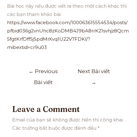
Bài học này nếu được viết ra theo một cách khác thì
các bạn tham khảo bài:
https://www.facebook.com/100063615554534/posts/
pfbid036g2vnUhc8zKoDMB4J9bA8rrK21svhjz8Qcm
5fgtKrfDffSjSpdMrXvq1U22V7FDKl/?
mibextid=cr9u03
←
Previous
Next Bài viết
Bài viết
→
Leave a Comment
Email của bạn sẽ không được hiển thị công khai.
Các trường bắt buộc được đánh dấu
*