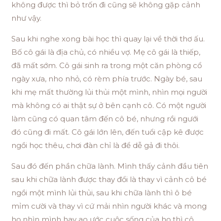
không được thì bỏ trốn đi cũng sẽ không gặp cảnh
như vậy.
Sau khi nghe xong bài học thì quay lại về thời thơ ấu.
Bố cô gái là địa chủ, có nhiều vợ. Mẹ cô gái là thiếp,
đã mất sớm. Cô gái sinh ra trong một căn phòng cổ
ngày xưa, nho nhỏ, có rèm phía trước. Ngày bé, sau
khi mẹ mất thường lủi thủi một mình, nhìn mọi người
mà không có ai thật sự ở bên cạnh cô. Có một người
làm cũng có quan tâm đến cô bé, nhưng rồi ngưới
đó cũng đi mất. Cô gái lớn lên, đến tuổi cập kê được
ngồi học thêu, chơi đàn chỉ là để dễ gả đi thôi.
Sau đó đến phần chữa lành. Mình thấy cảnh đầu tiên
sau khi chữa lành được thay đổi là thay vì cảnh cô bé
ngồi một mình lủi thủi, sau khi chữa lành thì ô bé
mỉm cười và thay vì cứ mải nhìn người khác và mong
họ nhìn mình hay ao ước cuộc sống của họ thì cô