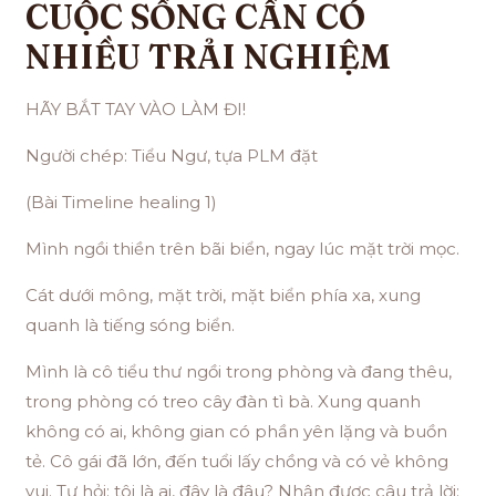
CUỘC SỐNG CẦN CÓ
NHIỀU TRẢI NGHIỆM
HÃY BẮT TAY VÀO LÀM ĐI!
Người chép: Tiểu Ngư, tựa PLM đặt
(Bài Timeline healing 1)
Mình ngồi thiền trên bãi biển, ngay lúc mặt trời mọc.
Cát dưới mông, mặt trời, mặt biển phía xa, xung
quanh là tiếng sóng biển.
Mình là cô tiểu thư ngồi trong phòng và đang thêu,
trong phòng có treo cây đàn tì bà. Xung quanh
không có ai, không gian có phần yên lặng và buồn
tẻ. Cô gái đã lớn, đến tuổi lấy chồng và có vẻ không
vui. Tự hỏi: tôi là ai, đây là đâu? Nhận được câu trả lời: