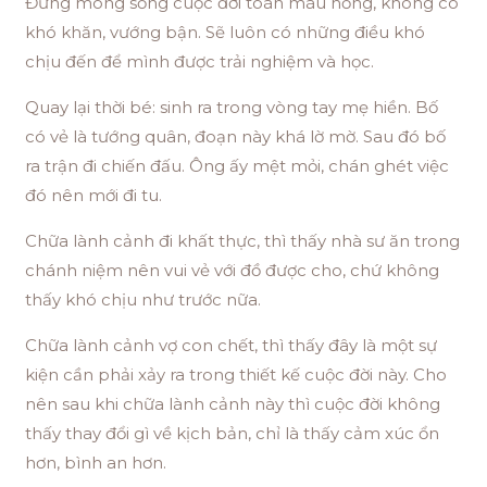
Đừng mong sống cuộc đời toàn màu hổng, không có
khó khăn, vướng bận. Sẽ luôn có những điều khó
chịu đến để mình được trải nghiệm và học.
Quay lại thời bé: sinh ra trong vòng tay mẹ hiền. Bố
có vẻ là tướng quân, đoạn này khá lờ mờ. Sau đó bố
ra trận đi chiến đấu. Ông ấy mệt mỏi, chán ghét việc
đó nên mới đi tu.
Chữa lành cảnh đi khất thực, thì thấy nhà sư ăn trong
chánh niệm nên vui vẻ với đồ được cho, chứ không
thấy khó chịu như trước nữa.
Chữa lành cảnh vợ con chết, thì thấy đây là một sự
kiện cần phải xảy ra trong thiết kế cuộc đời này. Cho
nên sau khi chữa lành cảnh này thì cuộc đời không
thấy thay đổi gì về kịch bản, chỉ là thấy cảm xúc ổn
hơn, bình an hơn.