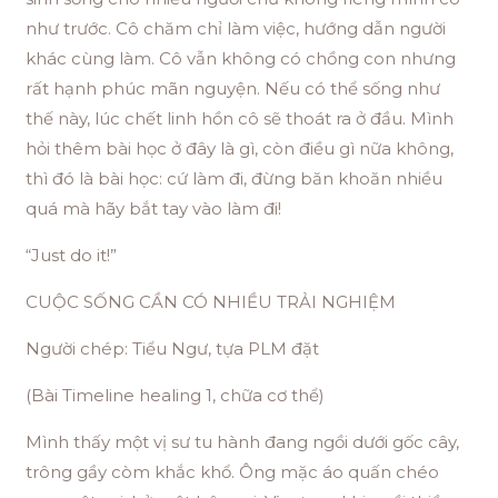
như trước. Cô chăm chỉ làm việc, hướng dẫn người
khác cùng làm. Cô vẫn không có chồng con nhưng
rất hạnh phúc mãn nguyện. Nếu có thể sống như
thế này, lúc chết linh hồn cô sẽ thoát ra ở đầu. Mình
hỏi thêm bài học ở đây là gì, còn điều gì nữa không,
thì đó là bài học: cứ làm đi, đừng băn khoăn nhiều
quá mà hãy bắt tay vào làm đi!
“Just do it!”
CUỘC SỐNG CẦN CÓ NHIỀU TRẢI NGHIỆM
Người chép: Tiểu Ngư, tựa PLM đặt
(Bài Timeline healing 1, chữa cơ thể)
Mình thấy một vị sư tu hành đang ngồi dưới gốc cây,
trông gầy còm khắc khổ. Ông mặc áo quấn chéo