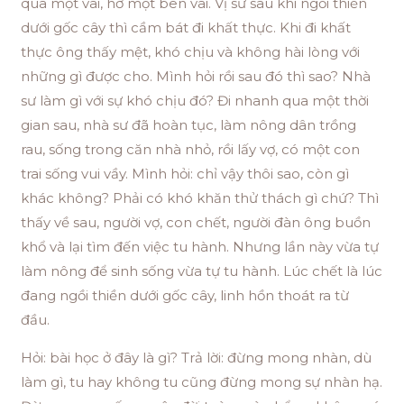
qua một vai, hở một bên vai. Vị sư sau khi ngồi thiền
dưới gốc cây thì cầm bát đi khất thực. Khi đi khất
thực ông thấy mệt, khó chịu và không hài lòng với
những gì được cho. Mình hỏi rồi sau đó thì sao? Nhà
sư làm gì với sự khó chịu đó? Đi nhanh qua một thời
gian sau, nhà sư đã hoàn tục, làm nông dân trồng
rau, sống trong căn nhà nhỏ, rồi lấy vợ, có một con
trai sống vui vầy. Mình hỏi: chỉ vậy thôi sao, còn gì
khác không? Phải có khó khăn thử thách gì chứ? Thì
thấy về sau, người vợ, con chết, người đàn ông buồn
khổ và lại tìm đến việc tu hành. Nhưng lần này vừa tự
làm nông để sinh sống vừa tự tu hành. Lúc chết là lúc
đang ngồi thiền dưới gốc cây, linh hồn thoát ra từ
đầu.
Hỏi: bài học ở đây là gì? Trả lời: đừng mong nhàn, dù
làm gì, tu hay không tu cũng đừng mong sự nhàn hạ.