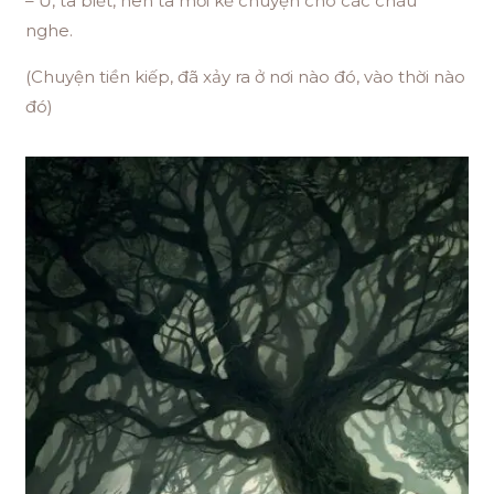
– Ừ, ta biết, nên ta mới kể chuyện cho các cháu
nghe.
(Chuyện tiền kiếp, đã xảy ra ở nơi nào đó, vào thời nào
đó)