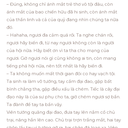
– Đúng, không chỉ ánh mắt trẻ thơ vô tội đâu, còn
ánh mắt của bao chiến hữu đã hi sinh, còn ánh mắt
của thần linh và cả của quỷ đang nhìn chúng ta nữa
đó.
– Hahaha, ngươi đa cảm quá rồi. Ta nghe chán rồi,
ngươi hãy biến đi, từ nay ngươi không còn là người
của hội nữa. Hãy biết ơn vì ta tha cho mạng của
ngươi. Giờ ngươi nói gì cũng không ai tin, còn mang
tiếng phá hội nữa, nên tốt nhất là hãy biến đi.
– Ta không muốn mất thời gian đôi co hay vạch tội.
Ta sinh ra làm võ tướng, tay cầm đại đao, gặp bất
bình chẳng tha, gặp điều xấu là chém. Tiếc là cây đại
đạo này là của sư phụ cho ta, giờ chém ngươi sợ bẩn.
Ta đành để tay ta bẩn vậy.
Viên tướng quăng đại đao, đưa tay lên nắm cổ chủ
trại, nâng hắn lên cao. Chủ trại trợn trắng mắt, hai tay
chộp lấy tay vị tướng gỡ ra, hai chân đá loạn xạ. Viên