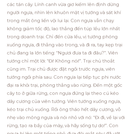
các tán cây. Lính canh vừa giơ kiếm lên định dừng
người ngựa, nhìn lên khuôn mặt vị tướng và sát khí
trong mắt ông liền vội lui lại. Con ngựa vẫn chạy
không giảm tốc độ, lao thẳng đến túp lều lớn nhất
trong doanh trại. Chỉ đến cửa lều, vị tướng phóng
xuống ngựa, đi thẳng vào trong, và đi ra, tay kẹp trại
chủ đang la lớn tiếng: “Ngươi đưa ta đi đâu?”. Viên
tướng chỉ một lời: “Đi! Không nói!”. Trại chủ thoắt
cũng im. Trại chủ được đặt ngồi trước ngựa, viên
tướng ngồi phía sau. Con ngựa lại tiếp tục phi nước
đại ra khỏi trại, phóng thẳng vào rừng. Đến một gốc
cây to ở giữa rừng, con ngựa đứng lại theo cú kéo
dây cương của viên tướng. Viên tướng xuống ngựa,
kéo trại chủ xuống. Rồi ông tháo hết dây cương, vỗ
nhẹ vào mông ngựa và nói nhỏ với nó: “Đi đi, về lại với
rừng, tạo ra bầy của mày, và hãy sống tự do!”. Con
ngựa hí lên một tiếng nhỏ, đưa đôi mắt như đã ướt