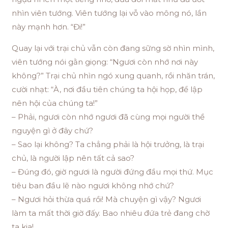
nhìn viên tướng. Viên tướng lại vỗ vào mông nó, lần
này mạnh hơn. “Đi!”
Quay lại với trại chủ vẫn còn đang sững sờ nhìn mình,
viên tướng nói gằn giọng: “Ngươi còn nhớ nơi này
không?” Trại chủ nhìn ngó xung quanh, rồi nhăn trán,
cười nhạt: “À, nơi đầu tiên chúng ta hội họp, để lập
nên hội của chúng ta!”
– Phải, ngươi còn nhớ ngươi đã cùng mọi người thề
nguyện gì ở đây chứ?
– Sao lại không? Ta chẳng phải là hội trưởng, là trại
chủ, là người lập nên tất cả sao?
– Đúng đó, giờ ngươi là người đứng đầu mọi thứ. Mục
tiêu ban đầu lẽ nào ngươi không nhớ chứ?
– Ngươi hỏi thừa quá rồi! Mà chuyện gì vậy? Ngươi
làm ta mất thời giờ đấy. Bao nhiêu đứa trẻ đang chờ
ta kia!