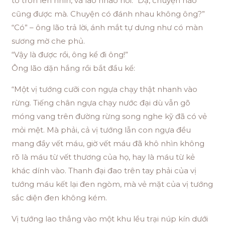
to tròn lên nhìn, và lao nhao nói: “Dạ, chuyện nào
cũng được mà. Chuyện có đánh nhau không ông?”
“Có” – ông lão trả lời, ánh mắt tự dưng như có màn
sương mờ che phủ.
“Vậy là được rồi, ông kể đi ông!”
Ông lão dặn hắng rồi bắt đầu kể:
“Một vị tướng cưỡi con ngựa chạy thật nhanh vào
rừng. Tiếng chân ngựa chạy nước đại dù vẫn gõ
móng vang trên đường rừng song nghe kỹ đã có vẻ
mỏi mệt. Mà phải, cả vị tướng lẫn con ngựa đều
mang đầy vết máu, giờ vết máu đã khô nhìn không
rõ là máu từ vết thương của họ, hay là máu từ kẻ
khác dính vào. Thanh đại đao trên tay phải của vị
tướng máu kết lại đen ngòm, mà vẻ mặt của vị tướng
sắc diện đen không kém.
Vị tướng lao thẳng vào một khu lều trại núp kín dưới