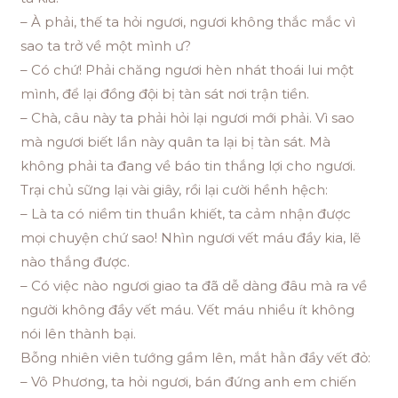
– À phải, thế ta hỏi ngươi, ngươi không thắc mắc vì
sao ta trở về một mình ư?
– Có chứ! Phải chăng ngươi hèn nhát thoái lui một
mình, để lại đồng đội bị tàn sát nơi trận tiền.
– Chà, câu này ta phải hỏi lại ngươi mới phải. Vì sao
mà ngươi biết lần này quân ta lại bị tàn sát. Mà
không phải ta đang về báo tin thắng lợi cho ngươi.
Trại chủ sững lại vài giây, rồi lại cười hềnh hệch:
– Là ta có niềm tin thuần khiết, ta cảm nhận được
mọi chuyện chứ sao! Nhìn ngươi vết máu đầy kia, lẽ
nào thắng được.
– Có việc nào ngươi giao ta đã dễ dàng đâu mà ra về
người không đầy vết máu. Vết máu nhiều ít không
nói lên thành bại.
Bỗng nhiên viên tướng gầm lên, mắt hằn đầy vết đỏ:
– Vô Phương, ta hỏi ngươi, bán đứng anh em chiến