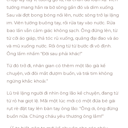
tướng mang hắn ra bờ sông gần đó và dìm xuống.
Sau vài đợt bong bóng nổi lên, nước sông trở lại lặng
im. Viên tướng buông tay, rồi rửa tay vào nước. Rửa
bao lần vẫn cảm giác không sạch. Ông đứng lên, từ
từ cởi áo giáp, thả tóc rũ xuống, quăng đại đao và áo
và mũ xuống nước. Rồi ông từ từ bước đi vô định.
Ông lẩm nhẩm “Đời sau phải khác!”
Từ đó trở đi, nhân gian có thêm một lão già kể
chuyện, với đôi mắt đượm buồn, và trái tim không
ngừng khắc khoải.”
Lũ trẻ lặng người đi nhìn ông lão kể chuyện, đang từ
từ rỏ hai giọt lệ. Mãi một lúc mới có một đứa bé gái
rụt rè đặt tay lên bàn tay ông lão: “Ông ơi, ông đừng
buồn nữa. Chúng cháu yêu thương ông lắm!”