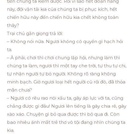
tiền chúng ta kiếm được. Rồi vì sao hết đoàn hàng
này, đội vận tải kia của chúng ta bị phục kích, hết
chiến hữu này đến chiến hữu kia chết không toàn
thây?
Trại chủ gằn giọng trả lời:
– Không nói nữa. Ngươi không có quyền gì hạch hỏi
ta.
– À phải, chơi thì chơi chung lập hội, nhưng làm thì
chúng ta làm, ngươi thì một tay che trời, tự thu tự chi,
tự nhận người tự bỏ người. Không rõ ràng không
minh bạch. Giờ ngươi loại hết người cũ rồi đó, đã thỏa
mãn chưa?
– Ngươi có rêu rao nói xấu ta, gây áp lực với ta, cũng
chẳng được gì đâu! Ngươi lên tiếng là gây chia rẽ, gây
xào xáo. Chuyện gì bỏ qua được thì bỏ qua đi. Còn
bao nhiêu ánh mắt trẻ thơ vô tội đang nhìn chúng ta
kìa.