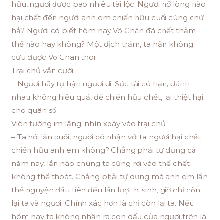
hữu, ngươi được bao nhiêu tài lộc. Ngươi nỡ lòng nào
hại chết đến người anh em chiến hữu cuối cùng chứ
hả? Ngươi có biết hôm nay Vô Chân đã chết thảm
thế nào hay không? Một địch trăm, ta hận không
cứu được Vô Chân thôi.
Trại chủ vẫn cười:
– Ngươi hãy tự hận ngươi đi. Sức tài có hạn, đánh
nhau không hiệu quả, để chiến hữu chết, lại thiệt hại
cho quân số.
Viên tướng im lặng, nhìn xoáy vào trại chủ:
– Ta hỏi lần cuối, ngươi có nhận với ta ngươi hại chết
chiến hữu anh em không? Chẳng phải tự dưng cả
năm nay, lần nào chúng ta cũng rơi vào thế chết
không thể thoát. Chẳng phải tự dưng mà anh em lần
thề nguyện đầu tiên đều lần lượt hi sinh, giờ chỉ còn
lại ta và ngươi. Chính xác hơn là chỉ còn lại ta. Nếu
hôm nay ta không nhận ra con dấu của ngươi trên lá