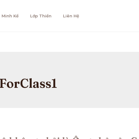
 Minh Kể
Lớp Thiền
Liên Hệ
ForClass1