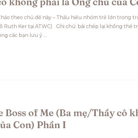
ô không phải là Ông chủ của C
 thảo theo chủ đề này – Thấu hiểu nhóm trẻ lớn trong 
cô Ruth Ker tại ATWC) Ghi chú: bài chép lại không thể 
ong các bạn lưu ý …
e Boss of Me (Ba mẹ/Thầy cô k
ủa Con) Phần I