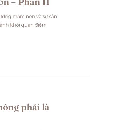
on – Phần II
trường mầm non và sự sẵn
tránh khỏi quan điểm
hông phải là