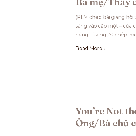
Ba mẹ/Thầy c
(PLM chép bài giảng hội
sàng vào cấp một – của 
riêng của người chép, m
Read More »
You’re Not th
Ông/Bà chủ c