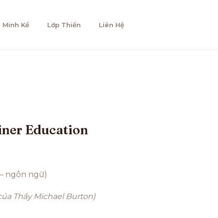
 Minh Kể
Lớp Thiền
Liên Hệ
iner Education
 – ngôn ngữ)
của Thầy Michael Burton)