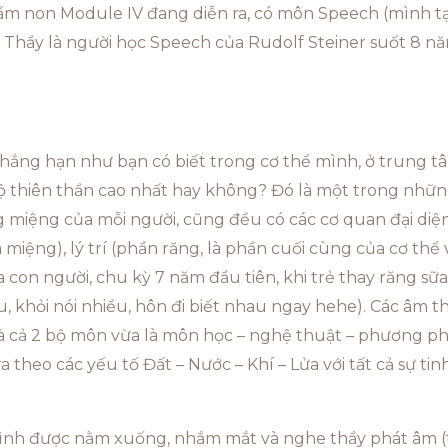
Mầm non Module IV đang diễn ra, có môn Speech (mình t
 Thầy là người học Speech của Rudolf Steiner suốt 8 nă
chẳng hạn như bạn có biết trong cơ thể mình, ở trung tâ
p độ thiên thần cao nhất hay không? Đó là một trong những 
ong miệng của mỗi người, cũng đều có các cơ quan đại di
miệng), lý trí (phần răng, là phần cuối cùng của cơ thể 
 con người, chu kỳ 7 năm đầu tiên, khi trẻ thay răng sữa
ểu, khỏi nói nhiều, hôn đi biết nhau ngay hehe). Các âm 
và cả 2 bộ môn vừa là môn học – nghệ thuật – phương p
theo các yếu tố Đất – Nước – Khí – Lửa với tất cả sự tinh
mình được nằm xuống, nhắm mắt và nghe thầy phát âm (