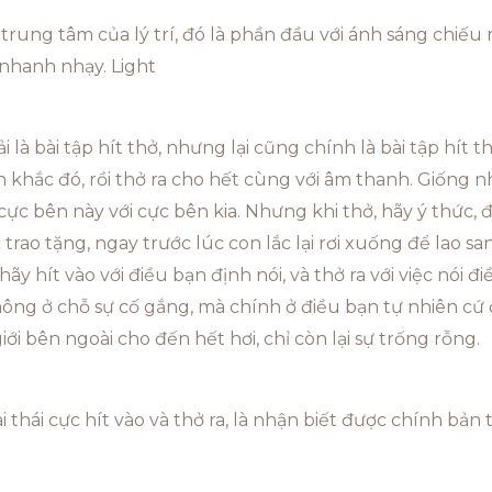
n trung tâm của lý trí, đó là phần đầu với ánh sáng chiếu r
 nhanh nhạy. Light
à bài tập hít thở, nhưng lại cũng chính là bài tập hít th
 khắc đó, rồi thở ra cho hết cùng với âm thanh. Giống n
 cực bên này với cực bên kia. Nhưng khi thở, hãy ý thức,
trao tặng, ngay trước lúc con lắc lại rơi xuống để lao sa
ãy hít vào với điều bạn định nói, và thở ra với việc nói 
hông ở chỗ sự cố gắng, mà chính ở điều bạn tự nhiên cứ 
 giới bên ngoài cho đến hết hơi, chỉ còn lại sự trống rỗng.
 thái cực hít vào và thở ra, là nhận biết được chính bản 