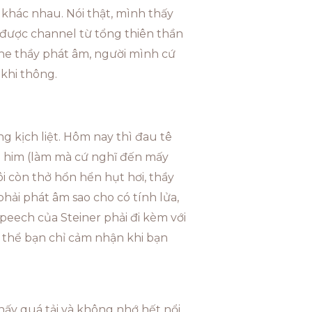
khác nhau. Nói thật, mình thấy
được channel từ tổng thiên thần
he thầy phát âm, người mình cứ
 khi thông.
 kịch liệt. Hôm nay thì đau tê
em him (làm mà cứ nghĩ đến mấy
ôi còn thở hổn hển hụt hơi, thầy
phải phát âm sao cho có tính lửa,
p Speech của Steiner phải đi kèm với
 thể bạn chỉ cảm nhận khi bạn
thấy quá tải và không nhớ hết nổi.