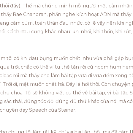
 thôi đấy). Thế mà chúng mình mỗi người một cảm nhận 
p thầy Rae Chandran, phần nghe kích hoạt ADN mà thầy 
ang cảm cúm, toàn thân đau nhức, có lẽ vậy nên khi ng
i. Cách đau cũng khác nhau: khi nhói, khi thốn, khi rút,
m tôi có khi đau bụng muốn chết, như vừa phải gập bụng
 quá trời, chắc có thể vì tư thế tấn rồi cứ hoom hum h
c bạc rồi mà thầy cho làm bài tập vừa đi vừa đếm xong, t
 Trời ơi, mệt muốn chết hà. Đấy là hơi thôi. Còn chuyện 
ôi chu choa. Tôi sẽ không viết cụ thể về bài tập, vì bài tậ
sắc thái, đúng tốc độ, đúng đủ thứ khác của nó, mà có
y chuyên dạy Speech của Steiner.
cho chúng tôi làm rất kỹ, chỉ vài bài tập thôi, mà đã cảm 