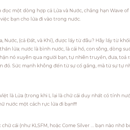
đọc một dòng hợp cả Lửa và Nước, chẳng hạn Wave of Fi
việc bạn cho lửa đi vào trong nước.
 Nước, (cả Đất, và Khí), được lấy từ đâu? Hãy lấy từ khố
thần lửa; nước là bình nước, là cái hồ, con sông, dòng suố
ận nó xuyên qua người bạn, tự nhiên truyền, đưa, toả ra
 đó. Sức mạnh không đến từ sự cố gắng, mà từ sự tự nh
 Việt là Lửa (trong khi L lại là chữ cái duy nhất có tính n
ữ nước một cách rực lửa đi bạn!!!!
ác chữ cái (như KLSFM, hoặc Come Silver … bạn nào nhớ b