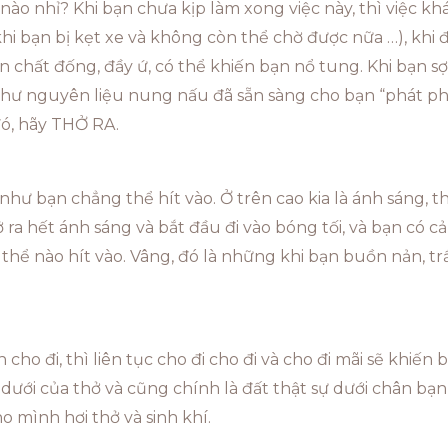
ào nhỉ? Khi bạn chưa kịp làm xong việc này, thì việc khác
hi bạn bị kẹt xe và không còn thể chờ được nữa …), khi 
 chất đống, đầy ứ, có thể khiến bạn nổ tung. Khi bạn sợ 
 như nguyên liệu nung nấu đã sẵn sàng cho bạn “phát ph
đó, hãy THỞ RA.
như bạn chẳng thể hít vào. Ở trên cao kia là ánh sáng, t
 ra hết ánh sáng và bắt đầu đi vào bóng tối, và bạn có 
thể nào hít vào. Vâng, đó là những khi bạn buồn nản, t
ho đi, thì liên tục cho đi cho đi và cho đi mãi sẽ khiến
dưới của thở và cũng chính là đất thật sự dưới chân bạn 
 mình hơi thở và sinh khí.