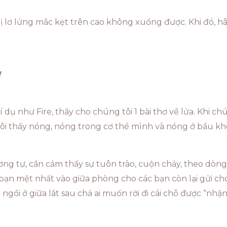
ị lơ lửng mắc kẹt trên cao không xuống được. Khi đó, hãy
!
ví dụ như Fire, thầy cho chúng tôi 1 bài thơ về lửa. Khi 
tôi thấy nóng, nóng trong cơ thể mình và nóng ở bầu k
ơng tự, cần cảm thấy sự tuôn trào, cuộn chảy, theo dòng
 bạn mệt nhất vào giữa phòng cho các bạn còn lại gửi ch
 ngồi ở giữa lát sau chả ai muốn rời đi cái chỗ được “nhậ