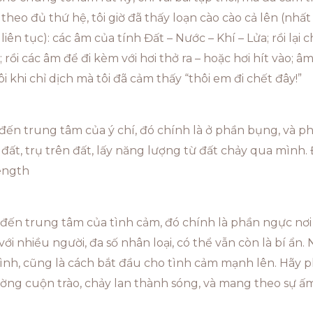
theo đủ thứ hệ, tôi giờ đã thấy loạn cào cào cả lên (nhất
liên tục): các âm của tính Đất – Nước – Khí – Lửa; rồi lại c
g); rồi các âm để đi kèm với hơi thở ra – hoặc hơi hít vào;
 khi chỉ dịch mà tôi đã cảm thấy “thôi em đi chết đây!”
hĩ đến trung tâm của ý chí, đó chính là ở phần bụng, và p
i đất, trụ trên đất, lấy năng lượng từ đất chảy qua mình. 
ength
 đến trung tâm của tình cảm, đó chính là phần ngực nơi 
ới nhiều người, đa số nhân loại, có thể vẫn còn là bí ẩn
nh, cũng là cách bắt đầu cho tình cảm mạnh lên. Hãy phá
ờng cuộn trào, chảy lan thành sóng, và mang theo sự 