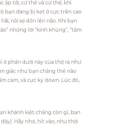
 ập tới, cứ thế và cứ thế; khi
đó bạn đang bị kẹt ở cực trên cao
hãi, nỗi sợ dồn lên não. Khi bạn
áo” những lời “kinh khủng”, “tầm
hì ở phần dưới này của thở ra như
cảm giác như bạn chẳng thể nào
rầm cảm, và cực kỳ down. Lúc đó,
 bạn khánh kiệt chẳng còn gì, bạn
đấy). Hãy nhớ, hít vào, như thời