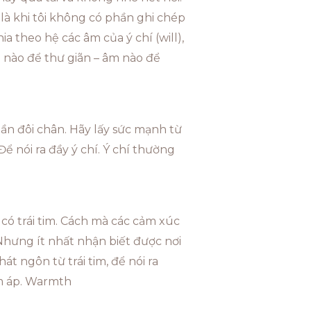
 là khi tôi không có phần ghi chép
hia theo hệ các âm của ý chí (will),
 âm nào để thư giãn – âm nào để
hần đôi chân. Hãy lấy sức mạnh từ
Để nói ra đầy ý chí. Ý chí thường
có trái tim. Cách mà các cảm xúc
. Nhưng ít nhất nhận biết được nơi
t ngôn từ trái tim, để nói ra
ấm áp. Warmth